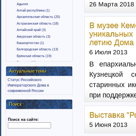
26 Марта 2018
Адыгея
Алтай республика (1)
Архангельская область (25)
В музее Кем
Астраханская область (18)
Алтайский край (3)
уникальных
Амурская область (3)
летию Дома
Башкортостан (1)
Белгородская область (13)
6 Июля 2013
Брянская область (19)
В епархиаль
Бурятия (12)
Владимирская область (15)
Актуальные темы
Кузнецкой с
Вологодская область (9)
Статус Российского
Воронежская область (18)
старинных ик
Императорского Дома в
Дагестан (1)
современной России
при поддержк
Еврейская автономная область
(1)
Поиск
Забайкальский край (2)
Выставка "Ро
Ингушетия (18)
Поиск на сайте:
Иркутская область (11)
5 Июня 2013
Ивановская область (10)
Калининградская область (9)