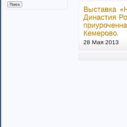
Калмыкия (6)
Выставка «Н
Калужская область (37)
Кабардино-Балкарская
Династия Ро
республика
приуроченн
Камчатский край (4)
Кемерово.
Карачаево-Черкеская республика
Карелия (7)
28 Мая 2013
Кемеровская область (7)
Кировская область (6)
Коми республика (3)
Краснодарский край (7)
Курганская область (2)
Красноярский край (7)
Костромская область (82)
Курская область (3)
Ленинградская область (13)
Липецкая область (6)
Магаданская область (3)
Марий Эл (5)
Мордовия республика
Мурманская область (7)