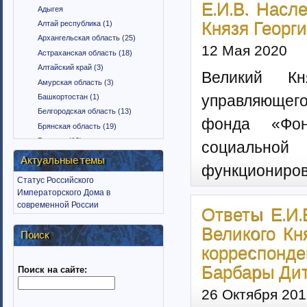
Е.И.В. Насл
Адыгея
Князя Георг
Алтай республика (1)
Архангельская область (25)
12 Мая 2020
Астраханская область (18)
Алтайский край (3)
Великий Кн
Амурская область (3)
управляющего
Башкортостан (1)
Белгородская область (13)
фонда «Фон
Брянская область (19)
Бурятия (12)
социально
Владимирская область (15)
Актуальные темы
функциониров
Вологодская область (9)
Статус Российского
Воронежская область (18)
Императорского Дома в
Дагестан (1)
современной России
Ответы Е.И.
Еврейская автономная область
(1)
Великого Кн
Поиск
Забайкальский край (2)
корреспонд
Ингушетия (18)
Барбары Дит
Поиск на сайте:
Иркутская область (11)
Ивановская область (10)
26 Октября 201
Калининградская область (9)