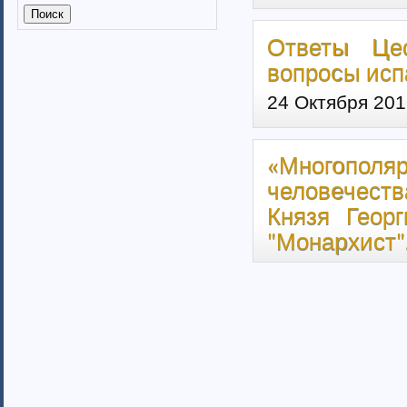
Калмыкия (6)
Калужская область (37)
Ответы Це
Кабардино-Балкарская
республика
вопросы испа
Камчатский край (4)
24 Октября 201
Карачаево-Черкеская республика
Карелия (7)
Кемеровская область (7)
Кировская область (6)
«Многополя
Коми республика (3)
человечеств
Краснодарский край (7)
Князя Геор
Курганская область (2)
"Монархист"
Красноярский край (7)
Костромская область (82)
Курская область (3)
Ленинградская область (13)
Липецкая область (6)
Магаданская область (3)
Марий Эл (5)
Мордовия республика
Мурманская область (7)