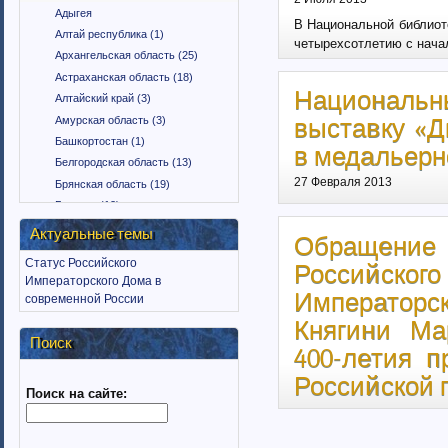
Адыгея
В Национальной библиот
Алтай республика (1)
четырехсотлетию с нача
Архангельская область (25)
Астраханская область (18)
Национальн
Алтайский край (3)
Амурская область (3)
выставку «Д
Башкортостан (1)
в медальерн
Белгородская область (13)
27 Февраля 2013
Брянская область (19)
Бурятия (12)
Владимирская область (15)
Актуальные темы
Обращени
Вологодская область (9)
Статус Российского
Российск
Воронежская область (18)
Императорского Дома в
Дагестан (1)
Императорс
современной России
Еврейская автономная область
Княгини Ма
(1)
Поиск
Забайкальский край (2)
400-летия 
Ингушетия (18)
Российской 
Поиск на сайте:
Иркутская область (11)
Ивановская область (10)
Калининградская область (9)