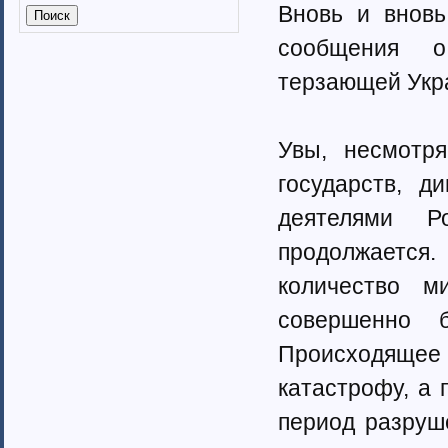
Вновь и вновь
Калмыкия (6)
Калужская область (37)
сообщения о
Кабардино-Балкарская
республика
терзающей Укр
Камчатский край (4)
Карачаево-Черкеская республика
Карелия (7)
Увы, несмотр
Кемеровская область (7)
Кировская область (6)
государств, д
Коми республика (3)
деятелями Р
Краснодарский край (7)
Курганская область (2)
продолжается
Красноярский край (7)
количество м
Костромская область (82)
Курская область (3)
совершенно 
Ленинградская область (13)
Липецкая область (6)
Происходящее
Магаданская область (3)
катастрофу, а 
Марий Эл (5)
Мордовия республика
период разруш
Мурманская область (7)