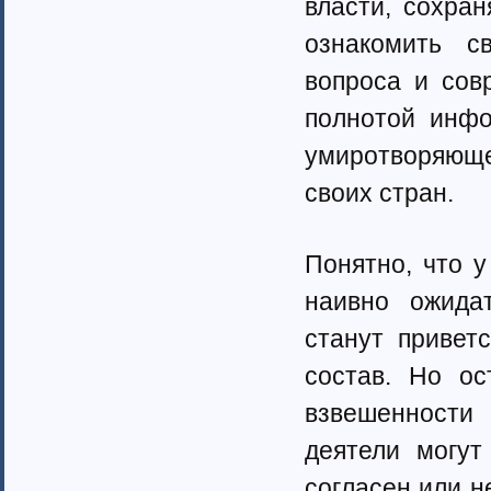
власти, сохра
ознакомить с
вопроса и сов
полнотой инфо
умиротворяюще
своих стран.
Понятно, что у
наивно ожидат
станут привет
состав. Но ос
взвешенности
деятели могут
согласен или н