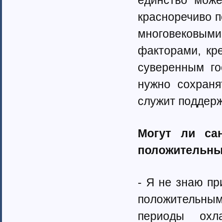
единство мож
красноречиво п
многовековым
факторами, кр
суверенным го
нужно сохраня
служит поддерж
Могут ли са
положительным
- Я не знаю пр
положительны
периоды охл