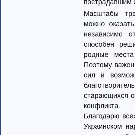
пострадавшим о
Казахстан (1)
Таджикистан
Масштабы тра
Узбекистан (6)
можно оказать
Москва (159)
страны Прибалтики (23)
независимо о
Московская область (50)
способен реш
Скандинавия (3)
Соединенные Штаты Америки (11)
родные места
Австралия (1)
Поэтому важен 
Израиль
Канада (3)
сил и возмож
Рязанская область (34)
Санкт-Петербург (134)
благотворит
Приднестровская Республика (19)
старающихся об
Европейские страны (65)
конфликта.
Благодарю всех
Украинском на