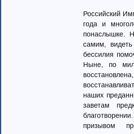
Тамбовская область (6)
Татарстан (11)
Российский Им
Тверская область (7)
Томская область (5)
года и многол
Тульская область (28)
понаслышке. 
Тюменская область (58)
Тыва республика
самим, видеть
Удмуртия (7)
бессилия помо
Ульяновская область (4)
Хабаровский край (5)
Ныне, по ми
Ханты-Мансийский автономный
округ (4)
восстановлен
Хакасия (1)
восстанавлива
Чеченская Республика (1)
Челябинская область (16)
наших преданны
Чувашия (30)
Чукотский автономный округ (1)
заветам пред
Ямало-Ненецкий автономный
округ (1)
благотворени
Ярославская область (15)
призывом п
Белоруссия (4)
Украина (90)