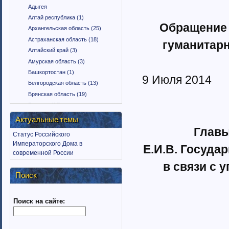
Адыгея
Алтай республика (1)
Обращение 
Архангельская область (25)
Астраханская область (18)
гуманитар
Алтайский край (3)
Амурская область (3)
Башкортостан (1)
9 Июля 2014
Белгородская область (13)
Брянская область (19)
Бурятия (12)
Владимирская область (15)
Актуальные темы
Вологодская область (9)
Главы
Статус Российского
Воронежская область (18)
Императорского Дома в
Е.И.В. Госуд
Дагестан (1)
современной России
Еврейская автономная область
в связи с 
(1)
Поиск
Забайкальский край (2)
Ингушетия (18)
Поиск на сайте:
Иркутская область (11)
Ивановская область (10)
Калининградская область (9)