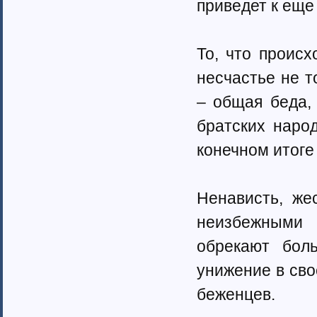
приведет к еще
Ненецкий автономный округ (1)
Нижегородская область (34)
Новгородская область (8)
Новосибирская область (10)
То, что происх
Омская область (13)
несчастье не т
Оренбургская область (1)
Орловская область (11)
– общая беда,
Пензенская область (4)
братских наро
Пермский край (40)
Приморский край (5)
конечном итоге
Псковская область (6)
Ростовская область (9)
Самарская область (13)
Ненависть, же
Саратовская область (8)
Саха (Якутия) республика (1)
неизбежными 
Волгоградская область (29)
обрекают бол
Сахалинская область (3)
Свердловская область (66)
унижение в сво
Северная Осетия-Алания (2)
беженцев.
Смоленская область (5)
Ставропольский край (4)