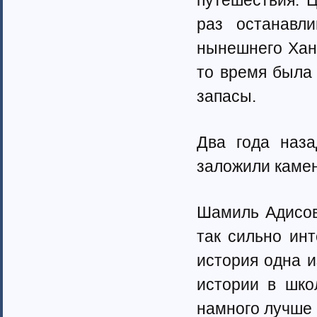
путешествия. 
Ненецкий автономный округ (1)
Нижегородская область (34)
раз останавл
Новгородская область (8)
нынешнего Хант
Новосибирская область (10)
Омская область (13)
то время была
Оренбургская область (1)
запасы.
Орловская область (11)
Пензенская область (4)
Пермский край (40)
Два года наза
Приморский край (5)
Псковская область (6)
заложили камен
Ростовская область (9)
Самарская область (13)
Саратовская область (8)
Шамиль Адисов
Саха (Якутия) республика (1)
Волгоградская область (29)
так сильно ин
Сахалинская область (3)
история одна и
Свердловская область (66)
Северная Осетия-Алания (2)
истории в шко
Смоленская область (5)
намного лучше
Ставропольский край (4)