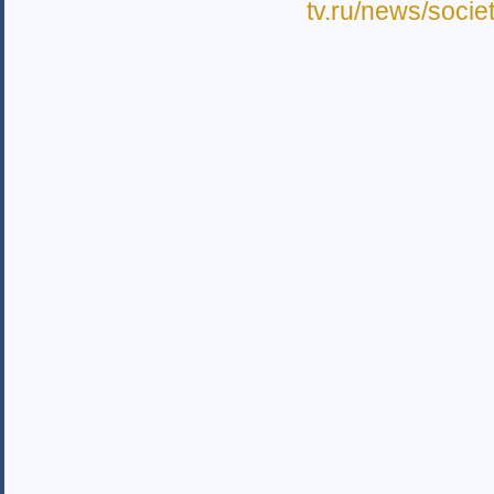
tv.ru/news/socie
Казахстан (1)
Таджикистан
Узбекистан (6)
Москва (159)
страны Прибалтики (23)
Московская область (50)
Скандинавия (3)
Соединенные Штаты Америки (11)
Австралия (1)
Израиль
Канада (3)
Рязанская область (34)
Санкт-Петербург (134)
Приднестровская Республика (19)
Европейские страны (65)