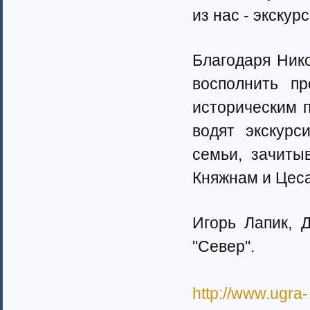
Тамбовская область (6)
из нас - экску
Татарстан (11)
Тверская область (7)
Томская область (5)
Благодаря Нико
Тульская область (28)
Тюменская область (58)
восполнить п
Тыва республика
историческим 
Удмуртия (7)
Ульяновская область (4)
водят экскурс
Хабаровский край (5)
семьи, зачиты
Ханты-Мансийский автономный
округ (4)
Княжнам и Цеса
Хакасия (1)
Чеченская Республика (1)
Челябинская область (16)
Игорь Лапик, 
Чувашия (30)
Чукотский автономный округ (1)
"Север".
Ямало-Ненецкий автономный
округ (1)
Ярославская область (15)
http://www.ugra-
Белоруссия (4)
Украина (90)