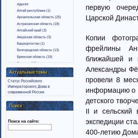
Адыгея
первую очере
Алтай республика (1)
Царской Динас
Архангельская область (25)
Астраханская область (18)
Алтайский край (3)
Копии фотогр
Амурская область (3)
Башкортостан (1)
фрейлины Ан
Белгородская область (13)
Брянская область (19)
ближайшей и 
Бурятия (12)
Александры Фёд
Владимирская область (15)
Актуальные темы
Вологодская область (9)
провели 8 мес
Статус Российского
Воронежская область (18)
Императорского Дома в
информацию о 
Дагестан (1)
современной России
Еврейская автономная область
детского творч
(1)
Поиск
Забайкальский край (2)
II и сельский
Ингушетия (18)
экспедиции ста
Поиск на сайте:
Иркутская область (11)
Ивановская область (10)
400-летию Дом
Калининградская область (9)