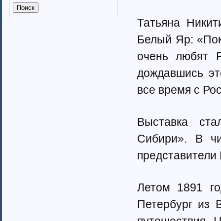
Калмыкия (6)
Калужская область (37)
Татьяна Никити
Кабардино-Балкарская
республика
Белый Яр: «Пок
Камчатский край (4)
очень любят Р
Карачаево-Черкеская республика
Карелия (7)
дождавшись эт
Кемеровская область (7)
Кировская область (6)
все время с Ро
Коми республика (3)
Краснодарский край (7)
Курганская область (2)
Выставка ста
Красноярский край (7)
Сибири». В чи
Костромская область (82)
Курская область (3)
представители 
Ленинградская область (13)
Липецкая область (6)
Магаданская область (3)
Летом 1891 го
Марий Эл (5)
Петербург из В
Мордовия республика
Мурманская область (7)