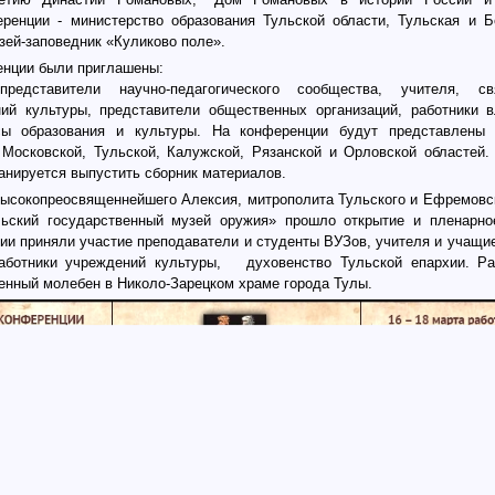
ренции - министерство образования Тульской области, Тульская и Б
зей-заповедник «Куликово поле».
енции были приглашены:
представители
научно-педагогического
сообщества, учителя, свя
ий культуры, представители общественных организаций, работники в
сы образования и культуры. На конференции будут представлены
Московской, Тульской, Калужской, Рязанской и Орловской областей.
анируется выпустить сборник материалов.
ысокопреосвященнейшего Алексия, митрополита Тульского и Ефремовск
ьский государственный музей оружия» прошло открытие и пленарное
и приняли участие преподаватели и студенты ВУЗов, учителя и учащие
аботники учреждений культуры,
духовенство Тульской епархии. Р
енный молебен в Николо-Зарецком храме города Тулы.