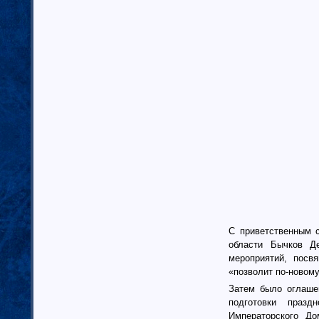
Ненецкий автономный округ (1)
Нижегородская область (34)
Новгородская область (8)
Новосибирская область (10)
Омская область (13)
Оренбургская область (1)
Орловская область (11)
Пензенская область (4)
Пермский край (40)
Приморский край (5)
Псковская область (6)
Ростовская область (9)
Самарская область (13)
Саратовская область (8)
Саха (Якутия) республика (1)
С приветственным с
Волгоградская область (29)
области Бычков Д
Сахалинская область (3)
мероприятий, посв
Свердловская область (66)
«позволит по-новом
Северная Осетия-Алания (2)
Затем было оглаше
Смоленская область (5)
подготовки празд
Ставропольский край (4)
Императорского Д