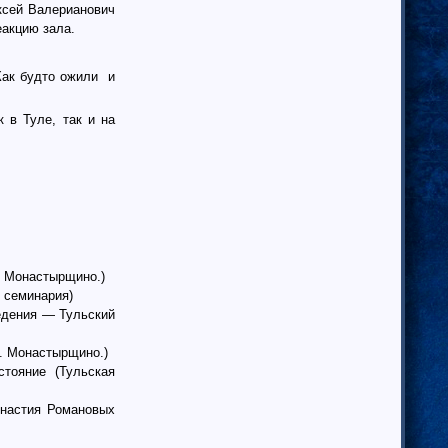
ксей Валерианович
еакцию зала.
Как будто ожили
и
 в Туле, так и на
. Монастырщино.)
 семинария)
едения — Тульский
. Монастырщино.)
тояние (Тульская
инастия Романовых