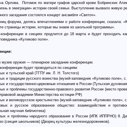
ича Орлова.
Потомок по матери графов царской крови Бобринских Але
изнь в эмиграции» истории своей семьи. Выступление вызвало живую р
ного заседания состоялся концерт ансамбля «Светоч».
ниц форума, делясь впечатлениями о работе конференции, сказала: «
те страницы истории, которые мы знаем из школьной программы».
конференции в секциях продлится до 18 марта и будет проходить как
поведника «Куликово поле».
енции:
 музее оружия — пленарное заседание конференции.
конференции будет проводиться по секциям:
ых и тульский край (ТГПУ им.
Л. Н. Толстого
)
ых и традиции русского воинства (
музей-заповедник
«Куликово поле», с
вых и
государственно-церковные
отношения в России (Тульская духовная
вых и проблемы
государственно-правового
развития России (место пров
правовой академии Министерства юстиции РФ)
ых и великорусское крестьянство (
музей-заповедник
«Куликово поле», с
овых и русское образованное общество: взаимодействие и противос
ьная научная библиотека)
вых и проблемы народного образования в России (ИПК ИППРНО) 8. Д
во (секция школьников) (Дворец культуры железнодорожников).