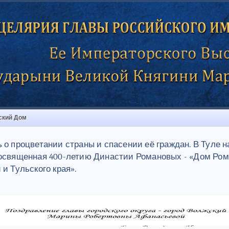
ский Дом
 о процветании страны и спасении её граждан. В Туле н
освященная 400-летию Династии Романовых - «Дом Ром
и Тульского края».