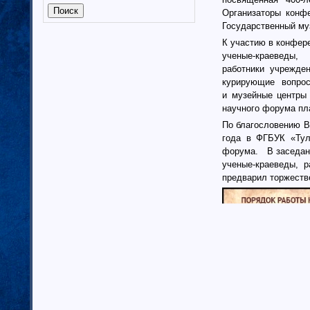
Калмыкия (6)
Организаторы конфе
Калужская область (37)
Государственный му
Кабардино-Балкарская
К участию в конфер
республика
ученые-краеведы
, 
Камчатский край (4)
работники учрежден
Карачаево-Черкеская республика
курирующие вопро
Карелия (7)
и музейные центры 
Кемеровская область (7)
научного форума пл
Кировская область (6)
По благословению В
Коми республика (3)
года в ФГБУК «Тул
Краснодарский край (7)
форума. В заседани
ученые-краеведы, р
Курганская область (2)
предварил торжеств
Красноярский край (7)
Костромская область (82)
Курская область (3)
Ленинградская область (13)
Липецкая область (6)
Магаданская область (3)
Марий Эл (5)
Мордовия республика
Мурманская область (7)