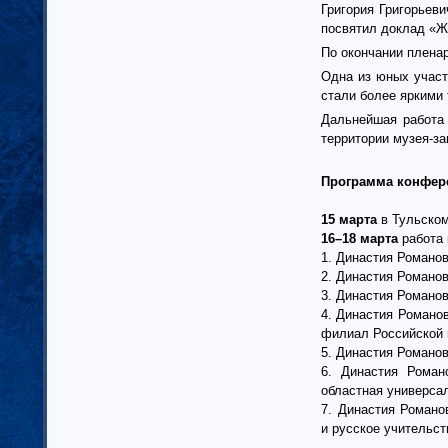
Григория Григорьев
Казахстан (1)
посвятил доклад «Ж
Таджикистан
По окончании пленар
Узбекистан (6)
Одна из юных участ
Москва (159)
стали более яркими 
страны Прибалтики (23)
Дальнейшая работа 
Московская область (50)
территории музея-за
Скандинавия (3)
Соединенные Штаты Америки (11)
Программа конфер
Австралия (1)
Израиль
15 марта
в Тульском
Канада (3)
16–18 марта
работа 
Рязанская область (34)
1. Династия Романов
Санкт-Петербург (134)
2. Династия Романов
Приднестровская Республика (19)
3. Династия Романо
4. Династия Романо
Европейские страны (65)
филиал Российской 
5. Династия Романов
6. Династия Роман
областная универсал
7. Династия Романо
и русское учительст