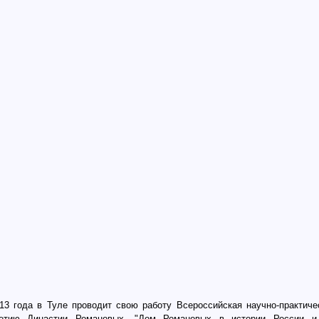
013 года в Туле проводит свою работу
Всероссийская научно-практиче
летию Династии Романовых, "Дом Романовых в истории России и 