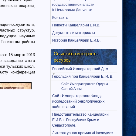
государственной власти
елевская епархии,
К.Немирович-Данченко
Контакты
щеннослужители,
Новости Канцелярии Е.И.В.
ластных структур,
Документы и материалы
 ведущие научные
История Канцелярии Е.И.В.
 По итогам работы
Ссылки на интернет-
ого 15 марта 2013
ресурсы
 заседание этого
ся тульских школ,
Российский Императорский Дом
аботу конференции
Герольдия при Канцелярии Е. И. В.
Сайт Императорского Ордена
Святой Анны
Сайт Императорского Фонда
исследований онкологических
заболеваний.
Представительство Канцелярии
Е.И.В. в Республике Крым и
Севастополе.
Литературная премия «Наследие»