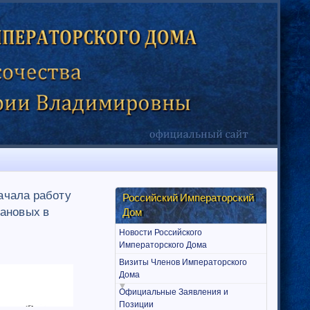
ачала работу
Российский Императорский
ановых в
Дом
Новости Российского
Императорского Дома
Визиты Членов Императорского
Дома
Официальные Заявления и
Позиции