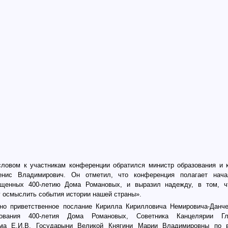
ловом к участникам конференции обратился министр образования и 
енис Владимирович. Он отметил, что конференция полагает нач
ященных 400-летию Дома Романовых, и выразил надежду, в том, 
у осмыслить события истории нашей страны».
но приветственное послание Кирилла Кирилловича Немировича-Данче
нования 400-летия Дома Романовых, Советника Канцелярии Гл
ома Е.И.В. Государыни Великой Княгини Марии Владимировны по 