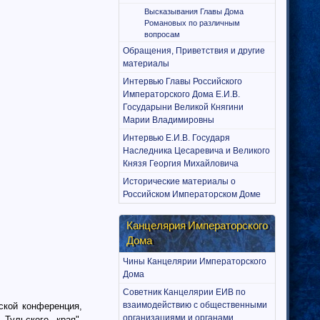
Высказывания Главы Дома
Романовых по различным
вопросам
Обращения, Приветствия и другие
материалы
Интервью Главы Российского
Императорского Дома Е.И.В.
Государыни Великой Княгини
Марии Владимировны
Интервью Е.И.В. Государя
Наследника Цесаревича и Великого
Князя Георгия Михайловича
Исторические материалы о
Российском Императорском Доме
Канцелярия Императорского
Дома
Чины Канцелярии Императорского
Дома
Советник Канцелярии ЕИВ по
взаимодействию с общественными
ской конференция,
организациями и органами
Тульского края".