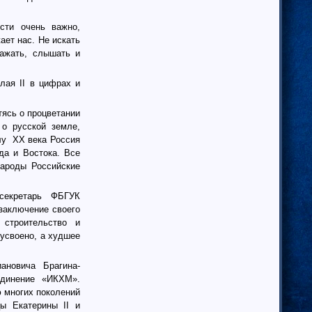
ости очень важно,
ает нас. Не искать
важать, слышать и
лая II в цифрах и
тясь о процветании
о русской земле,
лу
XX века Россия
да и Востока. Все
народы Российские
секретарь ФБГУК
 заключение своего
 строительство и
усвоено, а худшее
новича Брагина-
единение «ИКХМ».
 многих поколений
ы Екатерины II и