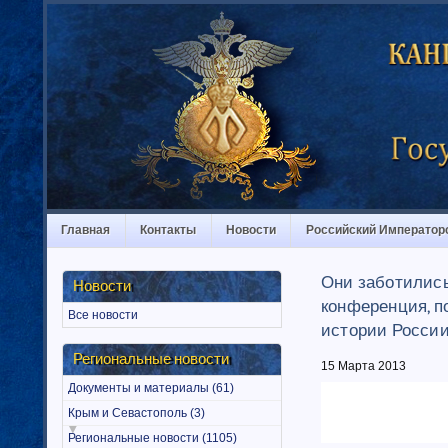
Главная
Контакты
Новости
Российский Император
Они заботились
Новости
конференция, п
Все новости
истории России 
Региональные новости
15 Марта 2013
Документы и материалы (61)
Крым и Севастополь (3)
Региональные новости (1105)