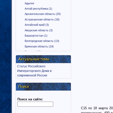
Адыгея
Алтай республика (1)
Архангельская область (25)
Астраханская область (18)
Алтайский край (3)
Амурская область (3)
Башкортостан (1)
Белгородская область (13)
Брянская область (19)
Бурятия (12)
Владимирская область (15)
Актуальные темы
Вологодская область (9)
Статус Российского
Воронежская область (18)
Императорского Дома в
Дагестан (1)
современной России
Еврейская автономная область
(1)
Поиск
Забайкальский край (2)
Ингушетия (18)
Поиск на сайте:
Иркутская область (11)
Ивановская область (10)
С15 по 18 марта 2
Калининградская область (9)
посвященная 400-