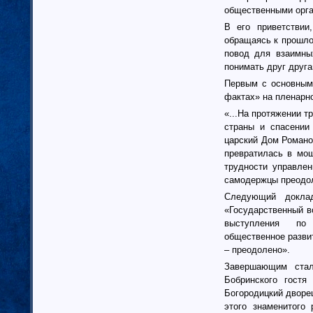
Тамбовская область (6)
общественными орга
Татарстан (11)
В его приветствии,
Тверская область (7)
обращаясь к прошлом
Томская область (5)
повод для взаимны
Тульская область (28)
понимать друг друга
Тюменская область (58)
Первым с основным
Тыва республика
фактах» на пленарн
Удмуртия (7)
«...На протяжении т
Ульяновская область (4)
страны и спасении
Хабаровский край (5)
царский Дом Романо
превратилась в мощ
Ханты-Мансийский автономный
округ (4)
трудности управлен
Хакасия (1)
самодержцы преодол
Чеченская Республика (1)
Следующий доклад
Челябинская область (16)
«Государственный в
выступления
по
Чувашия (30)
общественное разви
Чукотский автономный округ (1)
– преодолено».
Ямало-Ненецкий автономный
округ (1)
Завершающим стал
Бобринского гостя
Ярославская область (15)
Богородицкий дворец
Белоруссия (4)
этого знаменитого
Украина (90)