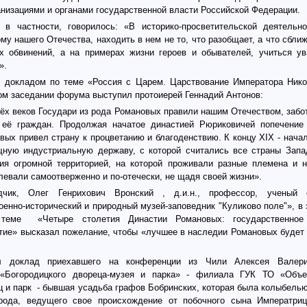
низациями и органами государственной власти Российской Федерации.
 в частности, говорилось: «В историко-просветительской деятельн
у нашего Отечества, находить в нем не то, что разобщает, а что сближ
х обвинений, а на примерах жизни героев и обывателей, учиться у
».
 докладом по теме «Россия с Царем. Царствование Императора Нико
ом заседании форума выступил протоиерей Геннадий Антонов:
рёх веков Государи из рода Романовых правили нашим Отечеством, забо
 её граждан. Продолжая начатое династией Рюриковичей попечение 
вых привел страну к процветанию и благоденствию. К концу XIX - нача
ную индустриальную державу, с которой считались все страны Запа
ия огромной территорией, на которой проживали разные племена и 
евали самоотверженно и по-отечески, не щадя своей жизни».
чик, Олег Генрихович Вронский , д.и.н., профессор, ученый 
оенно-исторический и природный музей-заповедник "Куликово поле"», в
 теме
«Четыре столетия Династии Романовых: государственное
тие» высказал пожелание, чтобы «лучшее в наследии Романовых будет 
 доклад приехавшего на конференции из Чили Алексея Валериа
 «Богородицкого двореца-музея и парка» - филиала ГУК ТО «Объ
 и парк
- бывшая усадьба графов Бобринских, которая была колыбелью
 рода, ведущего свое происхождение от побочного сына Императриц